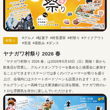
グルメ
駄菓子
村長選挙
村祭り
テイクアウト
村祭り
音楽
昼飲み
ダンス
ヤナガワ村祭り 2026 春
「ヤナガワ村祭り 2026 春」は2026年5月10日（日）開催！昼から
飲食店が営業し、グルメスタンプラリーを集めると抽選会に参加す
ることができます♪ステージでは多くのパフォーマーが祭りを盛り
上げ、会場内にはスケートボードゾーンも設置されます！また、ホ
テルグランビュー高崎では大衆演劇の公演を開催。ヤナガワ村のレ
トロな雰囲気を存分に楽しんでいただけます。