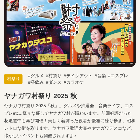
グルメ
村祭り
テイクアウト
音楽
コスプレ
村祭り
昼飲み
ダンス
カラオケ
ヤナガワ村祭り 2025 秋
ヤナガワ村祭り 2025「秋」。グルメや抽選会、音楽ライブ、コス
プレetc...様々な催しでヤナガワ村が賑わいます。前回好評だった
花魁道中も再び開催！美しく着飾った役者が優雅に練り歩き、昭和
レトロな街を彩ります。ヤナガワ歌謡大賞やヤナガワデスコなど、
懐かしいイベントも開催されますよ♪