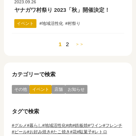
2023.09.26
ヤナガワ村祭り 2023「秋」開催決定！
イベント
地域活性化
村祭り
1
2
＞＞
カテゴリーで検索
その他
イベント
店舗
お知らせ
タグで検索
グルメ
暮らし
地域活性化
肉
鉄板焼
ワイン
フレンチ
ビール
お好み焼き
たこ焼き
花
駄菓子
レトロ