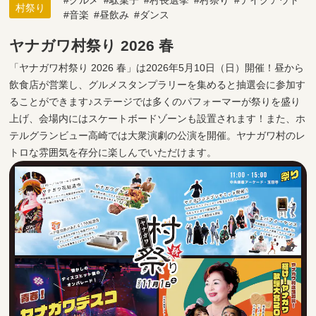
グルメ
駄菓子
村長選挙
村祭り
テイクアウト
村祭り
音楽
昼飲み
ダンス
ヤナガワ村祭り 2026 春
「ヤナガワ村祭り 2026 春」は2026年5月10日（日）開催！昼から
飲食店が営業し、グルメスタンプラリーを集めると抽選会に参加す
ることができます♪ステージでは多くのパフォーマーが祭りを盛り
上げ、会場内にはスケートボードゾーンも設置されます！また、ホ
テルグランビュー高崎では大衆演劇の公演を開催。ヤナガワ村のレ
トロな雰囲気を存分に楽しんでいただけます。