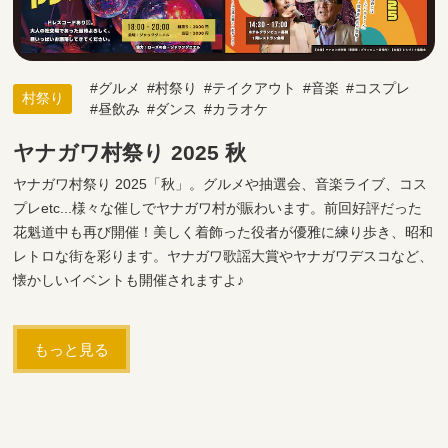
グルメ
村祭り
テイクアウト
音楽
コスプレ
村祭り
昼飲み
ダンス
カラオケ
ヤナガワ村祭り 2025 秋
ヤナガワ村祭り 2025「秋」。グルメや抽選会、音楽ライブ、コス
プレetc...様々な催しでヤナガワ村が賑わいます。前回好評だった
花魁道中も再び開催！美しく着飾った役者が優雅に練り歩き、昭和
レトロな街を彩ります。ヤナガワ歌謡大賞やヤナガワデスコなど、
懐かしいイベントも開催されますよ♪
もっと見る