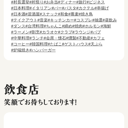
村長選挙
村祭り
お弁当
ディナー
旅行
ビジネス
日本料理
イタリアン
バー
パスタ
カクテル
串揚げ
日本酒
居酒屋
スナック
和食
蕎麦
焼き鳥
テイクアウト
音楽
キッチンカー
コスプレ
抽選
昼飲み
ダンス
台湾料理
ちゃんこ
締め
焼肉
ホルモン
海鮮
ラーメン
割烹
カラオケ
クラブ
ラウンジ
パブ
中華料理
ランチ
会席・懐石
燻製
不動産
カフェ
コーヒー
韓国料理
たばこ
ゲストハウス
天ぷら
炉端焼き
ハンバーガー
飲食店
笑顔でお待ちしております！