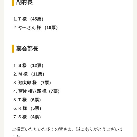
副村長
T 様 （45票）
やっさん 様 （19票）
宴会部長
S 様 （12票）
M 様 （11票）
翔太郎 様 （7票）
蒲鉾 権八郎 様（7票）
T 様 （6票）
K 様 （5票）
S 様 （4票）
ご投票いただいた多くの皆さま、誠にありがとうございま
した。