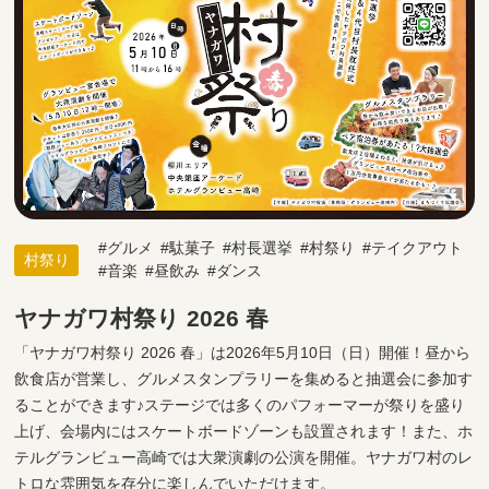
グルメ
駄菓子
村長選挙
村祭り
テイクアウト
村祭り
音楽
昼飲み
ダンス
ヤナガワ村祭り 2026 春
「ヤナガワ村祭り 2026 春」は2026年5月10日（日）開催！昼から
飲食店が営業し、グルメスタンプラリーを集めると抽選会に参加す
ることができます♪ステージでは多くのパフォーマーが祭りを盛り
上げ、会場内にはスケートボードゾーンも設置されます！また、ホ
テルグランビュー高崎では大衆演劇の公演を開催。ヤナガワ村のレ
トロな雰囲気を存分に楽しんでいただけます。