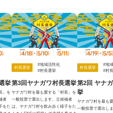
地域活性化
地
村長選挙
村長選挙
村長選挙
村
選挙
第3回ヤナガワ村長選挙
第2回 ヤナ
挙
長」を
ヤナガワ村を最も愛する「村長」を
補者
一般投票で選出します。立候補者
ヤナガワ村を最も
子をた
は、ヤナガワ村を飲み歩く様子をた
一般投票で選出し