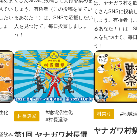
集めま
くさんSNSに投稿して支持を集めま
は、ヤナガワ村を
見てい
しょう。有権者（この投稿を見てい
くさんSNSに投稿
したい
るあなた！）は、SNSで応援したい
しょう。有権者（
しょ
人を見つけて、毎日投票しましょ
るあなた！）は、S
う！
人を見つけて、毎
う！
性化
地域活性化
村祭り
地域
村長選挙
村長選挙
ヤナガワ村祭り
第1回 ヤナガワ村長選
昼飲み