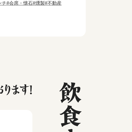
ンチ
会席・懐石
燻製
不動産
飲食店
ります！