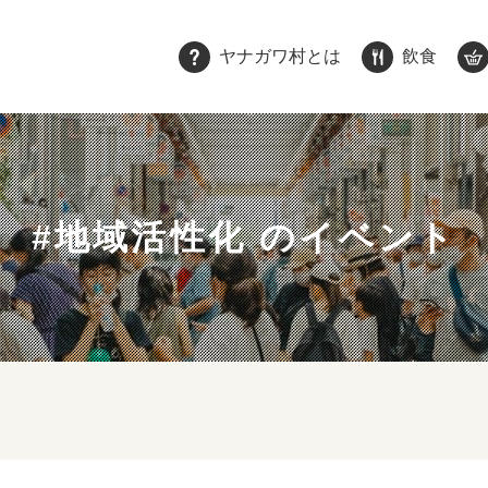
ヤナガワ村とは
飲食
#地域活性化 のイベント