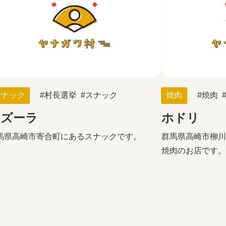
スナック
村長選挙
スナック
焼肉
焼肉
アズーラ
ホドリ
馬県高崎市寄合町にあるスナックです。
群馬県高崎市柳川
焼肉のお店です。