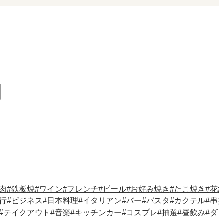
肉
鉄板焼
ワイン
フレンチ
ビール
お好み焼き
たこ焼き
花
行
ビジネス
日本料理
イタリアン
バー
パスタ
カクテル
串
テイクアウト
音楽
キッチンカー
コスプレ
抽選
昼飲み
ダ