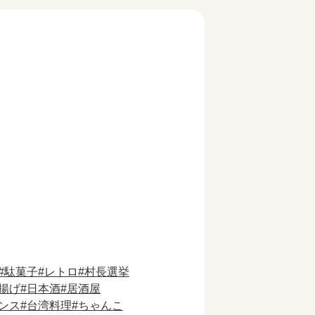
駄菓子
レトロ
村長選挙
揚げ
日本酒
居酒屋
ンス
台湾料理
ちゃんこ