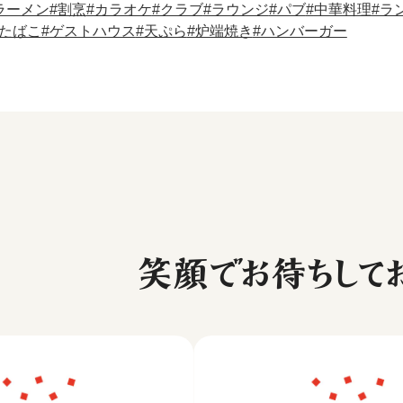
ラーメン
割烹
カラオケ
クラブ
ラウンジ
パブ
中華料理
ラ
たばこ
ゲストハウス
天ぷら
炉端焼き
ハンバーガー
笑顔でお待ちしてお