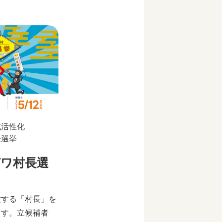
域活性化
長選挙
ガワ村長選
愛する「村長」を
ます。立候補者