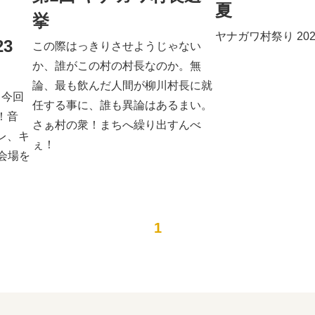
夏
挙
ヤナガワ村祭り 202
3
この際はっきりさせようじゃない
か、誰がこの村の村長なのか。無
論、最も飲んだ人間が柳川村長に就
。今回
任する事に、誰も異論はあるまい。
！音
さぁ村の衆！まちへ繰り出すんべ
レ、キ
ぇ！
が会場を
1