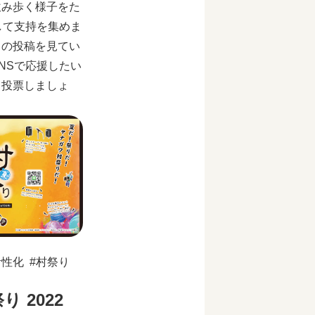
飲み歩く様子をた
して支持を集めま
この投稿を見てい
NSで応援したい
日投票しましょ
活性化
村祭り
 2022