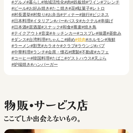
グルメ
暮らし
地域活性化
肉
鉄板焼
ワイン
フレンチ
ビール
お好み焼き
たこ焼き
花
駄菓子
レトロ
村長選挙
村祭り
お弁当
ディナー
旅行
ビジネス
日本料理
イタリアン
バー
パスタ
カクテル
串揚げ
日本酒
居酒屋
スナック
和食
蕎麦
焼き鳥
テイクアウト
音楽
キッチンカー
コスプレ
抽選
昼飲み
ダンス
台湾料理
ちゃんこ
締め
焼肉
ホルモン
海鮮
ラーメン
割烹
カラオケ
クラブ
ラウンジ
パブ
中華料理
ランチ
会席・懐石
燻製
不動産
カフェ
コーヒー
韓国料理
たばこ
ゲストハウス
天ぷら
炉端焼き
ハンバーガー
物販・サービス店
ここでしか出会えないもの。