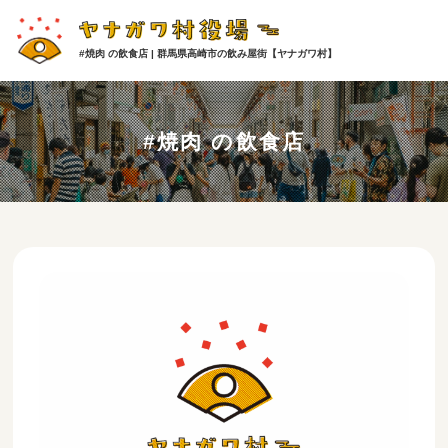
#焼肉 の飲食店 | 群馬県高崎市の飲み屋街【ヤナガワ村】
#焼肉 の飲食店