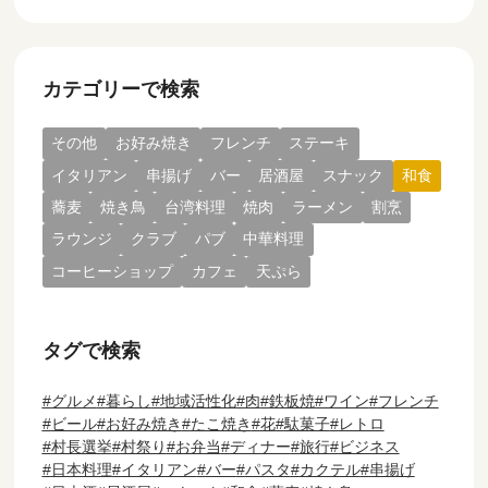
カテゴリーで検索
その他
お好み焼き
フレンチ
ステーキ
イタリアン
串揚げ
バー
居酒屋
スナック
和食
蕎麦
焼き鳥
台湾料理
焼肉
ラーメン
割烹
ラウンジ
クラブ
パブ
中華料理
コーヒーショップ
カフェ
天ぷら
タグで検索
グルメ
暮らし
地域活性化
肉
鉄板焼
ワイン
フレンチ
ビール
お好み焼き
たこ焼き
花
駄菓子
レトロ
村長選挙
村祭り
お弁当
ディナー
旅行
ビジネス
日本料理
イタリアン
バー
パスタ
カクテル
串揚げ