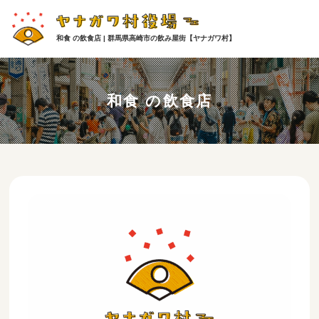
和食 の飲食店 | 群馬県高崎市の飲み屋街【ヤナガワ村】
和食 の飲食店