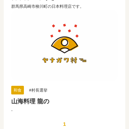
群馬県高崎市柳川町の日本料理店です。
和食
村長選挙
山海料理 龍の
-
1