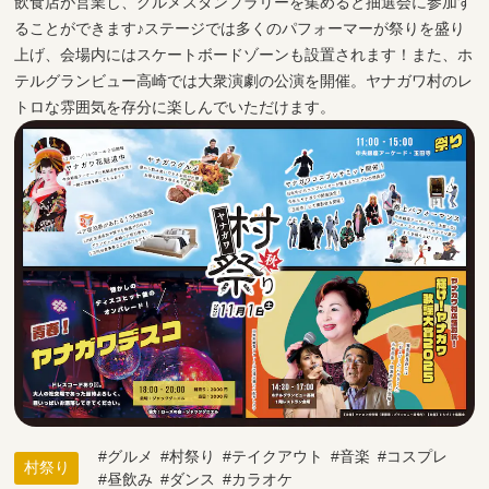
飲食店が営業し、グルメスタンプラリーを集めると抽選会に参加す
ることができます♪ステージでは多くのパフォーマーが祭りを盛り
上げ、会場内にはスケートボードゾーンも設置されます！また、ホ
テルグランビュー高崎では大衆演劇の公演を開催。ヤナガワ村のレ
トロな雰囲気を存分に楽しんでいただけます。
グルメ
村祭り
テイクアウト
音楽
コスプレ
村祭り
昼飲み
ダンス
カラオケ