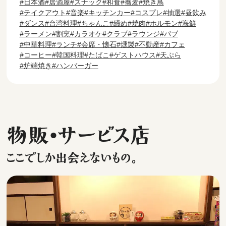
日本酒
居酒屋
スナック
和食
蕎麦
焼き鳥
テイクアウト
音楽
キッチンカー
コスプレ
抽選
昼飲み
ダンス
台湾料理
ちゃんこ
締め
焼肉
ホルモン
海鮮
ラーメン
割烹
カラオケ
クラブ
ラウンジ
パブ
中華料理
ランチ
会席・懐石
燻製
不動産
カフェ
コーヒー
韓国料理
たばこ
ゲストハウス
天ぷら
炉端焼き
ハンバーガー
物販・サービス店
ここでしか出会えないもの。