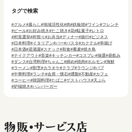
タグで検索
グルメ
暮らし
地域活性化
肉
鉄板焼
ワイン
フレンチ
ビール
お好み焼き
たこ焼き
花
駄菓子
レトロ
村長選挙
村祭り
お弁当
ディナー
旅行
ビジネス
日本料理
イタリアン
バー
パスタ
カクテル
串揚げ
日本酒
居酒屋
スナック
和食
蕎麦
焼き鳥
テイクアウト
音楽
キッチンカー
コスプレ
抽選
昼飲み
ダンス
台湾料理
ちゃんこ
締め
焼肉
ホルモン
海鮮
ラーメン
割烹
カラオケ
クラブ
ラウンジ
パブ
中華料理
ランチ
会席・懐石
燻製
不動産
カフェ
コーヒー
韓国料理
たばこ
ゲストハウス
天ぷら
炉端焼き
ハンバーガー
物販・サービス店