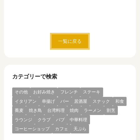
一覧に戻る
カテゴリーで検索
その他
お好み焼き
フレンチ
ステーキ
イタリアン
串揚げ
バー
居酒屋
スナック
和食
蕎麦
焼き鳥
台湾料理
焼肉
ラーメン
割烹
ラウンジ
クラブ
パブ
中華料理
コーヒーショップ
カフェ
天ぷら