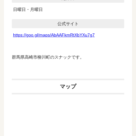
日曜日・月曜日
公式サイト
https://goo.gl/maps/AbAAFkmRtXbYXu7g7
群馬県高崎市柳川町のスナックです。
マップ