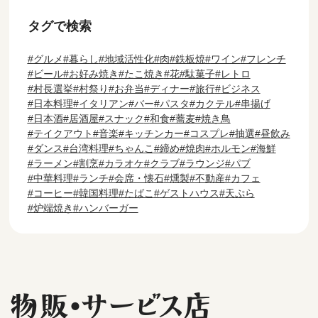
タグで検索
グルメ
暮らし
地域活性化
肉
鉄板焼
ワイン
フレンチ
ビール
お好み焼き
たこ焼き
花
駄菓子
レトロ
村長選挙
村祭り
お弁当
ディナー
旅行
ビジネス
日本料理
イタリアン
バー
パスタ
カクテル
串揚げ
日本酒
居酒屋
スナック
和食
蕎麦
焼き鳥
テイクアウト
音楽
キッチンカー
コスプレ
抽選
昼飲み
ダンス
台湾料理
ちゃんこ
締め
焼肉
ホルモン
海鮮
ラーメン
割烹
カラオケ
クラブ
ラウンジ
パブ
中華料理
ランチ
会席・懐石
燻製
不動産
カフェ
コーヒー
韓国料理
たばこ
ゲストハウス
天ぷら
炉端焼き
ハンバーガー
物販・サービス店