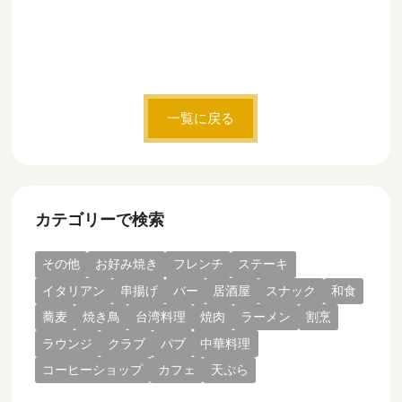
一覧に戻る
カテゴリーで検索
その他
お好み焼き
フレンチ
ステーキ
イタリアン
串揚げ
バー
居酒屋
スナック
和食
蕎麦
焼き鳥
台湾料理
焼肉
ラーメン
割烹
ラウンジ
クラブ
パブ
中華料理
コーヒーショップ
カフェ
天ぷら