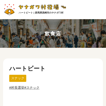
ハートビート | 群馬県高崎市のヤナガワ村
飲食店
ハートビート
スナック
村長選挙
スナック