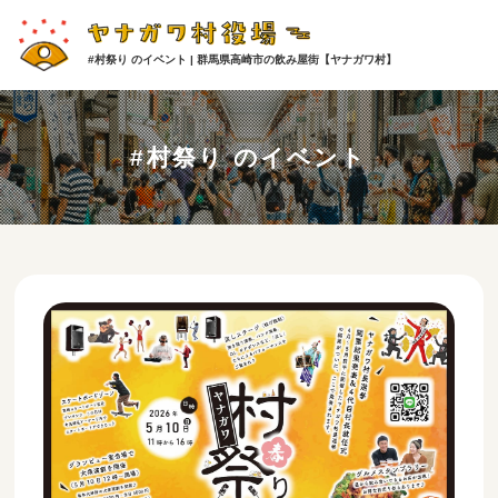
#村祭り のイベント | 群馬県高崎市の飲み屋街【ヤナガワ村】
#村祭り のイベント