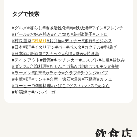
タグで検索
グルメ
暮らし
地域活性化
肉
鉄板焼
ワイン
フレンチ
ビール
お好み焼き
たこ焼き
花
駄菓子
レトロ
村長選挙
村祭り
お弁当
ディナー
旅行
ビジネス
日本料理
イタリアン
バー
パスタ
カクテル
串揚げ
日本酒
居酒屋
スナック
和食
蕎麦
焼き鳥
テイクアウト
音楽
キッチンカー
コスプレ
抽選
昼飲み
ダンス
台湾料理
ちゃんこ
締め
焼肉
ホルモン
海鮮
ラーメン
割烹
カラオケ
クラブ
ラウンジ
パブ
中華料理
ランチ
会席・懐石
燻製
不動産
カフェ
コーヒー
韓国料理
たばこ
ゲストハウス
天ぷら
炉端焼き
ハンバーガー
飲食店