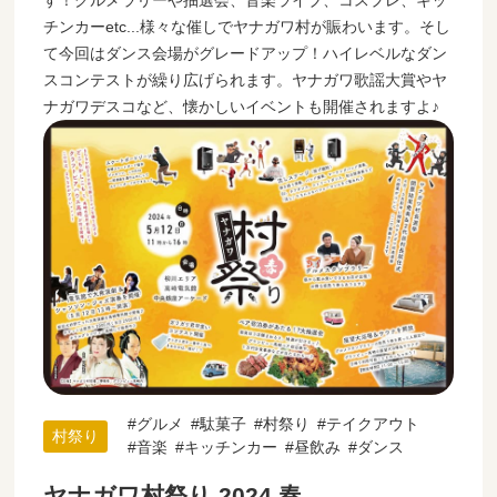
す！グルメラリーや抽選会、音楽ライブ、コスプレ、キッ
チンカーetc...様々な催しでヤナガワ村が賑わいます。そし
て今回はダンス会場がグレードアップ！ハイレベルなダン
スコンテストが繰り広げられます。ヤナガワ歌謡大賞やヤ
ナガワデスコなど、懐かしいイベントも開催されますよ♪
グルメ
駄菓子
村祭り
テイクアウト
村祭り
音楽
キッチンカー
昼飲み
ダンス
ヤナガワ村祭り 2024 春