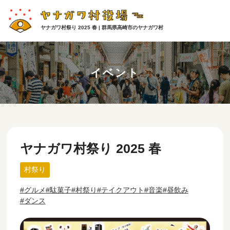
ヤナガワ村祭り 2025 春 | 群馬県高崎市のヤナガワ村
イベント
ヤナガワ村祭り 2025 春
村祭り
グルメ
駄菓子
村祭り
テイクアウト
音楽
昼飲み
ダンス