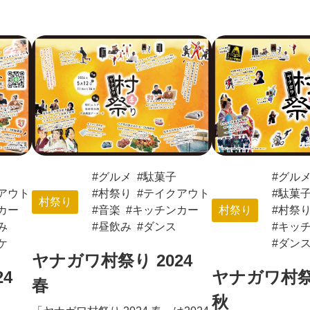
グルメ
駄菓子
グル
アウト
村祭り
テイクアウト
駄菓
村祭り
カー
音楽
キッチンカー
村祭り
村祭
み
昼飲み
ダンス
キッ
ケ
ダン
ヤナガワ村祭り 2024
4
ヤナガワ村祭り
春
秋