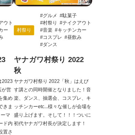
グルメ
駄菓子
アウト
村祭り
テイクアウト
カー
村祭り
音楽
キッチンカー
み
コスプレ
昼飲み
ダンス
3
ヤナガワ村祭り 2022
秋
2023
ヤナガワ村祭り 2022「秋」はえび
店が営
す講との同時開催となりました！音
を集め
楽、ダンス、抽選会、コスプレ、キ
できま
ッチンカーetc...様々な催しが会場を
ォーマ
盛り上げます。そして！！！ついに
ード内
初代ヤナガワ村長が決定します！
設置さ