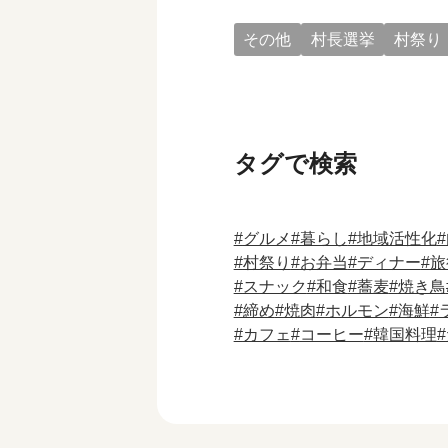
その他
村長選挙
村祭り
タグで検索
グルメ
暮らし
地域活性化
村祭り
お弁当
ディナー
旅
スナック
和食
蕎麦
焼き鳥
締め
焼肉
ホルモン
海鮮
カフェ
コーヒー
韓国料理