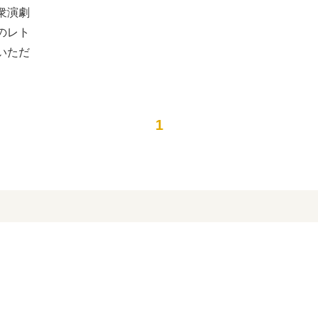
衆演劇
のレト
いただ
1