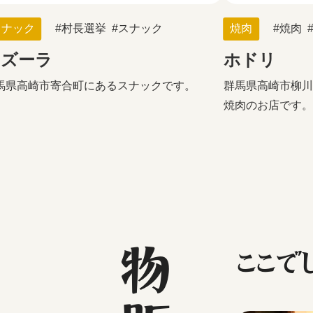
スナック
村長選挙
スナック
焼肉
焼肉
アズーラ
ホドリ
馬県高崎市寄合町にあるスナックです。
群馬県高崎市柳川
焼肉のお店です。
ここで