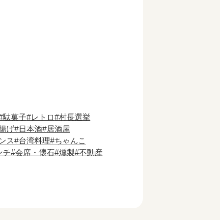
駄菓子
レトロ
村長選挙
揚げ
日本酒
居酒屋
ンス
台湾料理
ちゃんこ
ンチ
会席・懐石
燻製
不動産