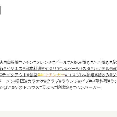
肉
鉄板焼
ワイン
フレンチ
ビール
お好み焼き
たこ焼き
花
行
ビジネス
日本料理
イタリアン
バー
パスタ
カクテル
串
テイクアウト
音楽
キッチンカー
コスプレ
抽選
昼飲み
ダ
ラーメン
割烹
カラオケ
クラブ
ラウンジ
パブ
中華料理
ラ
たばこ
ゲストハウス
天ぷら
炉端焼き
ハンバーガー