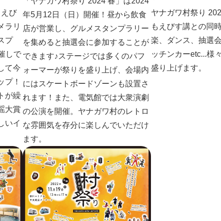
「ヤナガワ村祭り 2024 春」は2024
。えび
ヤナガワ村祭り 20
年5月12日（日）開催！昼から飲食
メラリ
もえびす講との同
店が営業し、グルメスタンプラリー
スプ
楽、ダンス、抽選
を集めると抽選会に参加することが
な催しで
ッチンカーetc...
できます♪ステージでは多くのパフ
して今
盛り上げます。
ォーマーが祭りを盛り上げ、会場内
ップ！
にはスケートボードゾーンも設置さ
トが繰
れます！また、電気館では大衆演劇
謡大賞
の公演を開催。ヤナガワ村のレトロ
しいイ
な雰囲気を存分に楽しんでいただけ
ます。