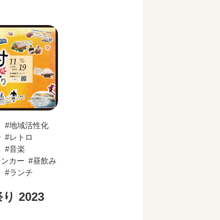
メ
地域活性化
子
レトロ
り
音楽
チンカー
昼飲み
ス
ランチ
 2023